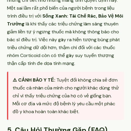
những chi tiết nhỏ nhưng mang tính quyết định này.
Một sai lầm rất phổ biến của người bệnh trong liệu
trình điều trị với
Sống Xanh: Tái Chế Rác, Bảo Vệ Môi
Trường
là khi thấy các triệu chứng lâm sàng thuyên
giảm liền tự ý ngưng thuốc mà không thông báo cho
bác sĩ điều trị. Việc này gây ra hiện tượng bùng phát
triệu chứng dữ dội hơn, thậm chí đối với các thuốc
nhóm Corticoid còn có thể gây suy tuyến thượng
thận cấp tính đe dọa tính mạng.
⚠️ CẢNH BÁO Y TẾ:
Tuyệt đối không chia sẻ đơn
thuốc cá nhân của mình cho người khác dùng thử
chỉ vì thấy triệu chứng của họ có vẻ giống bạn.
Mỗi cơ địa và mức độ bệnh lý yêu cầu một phác
đồ y khoa hoàn toàn khác biệt.
5. Câu Hỏi Thường Gặp (FAQ)