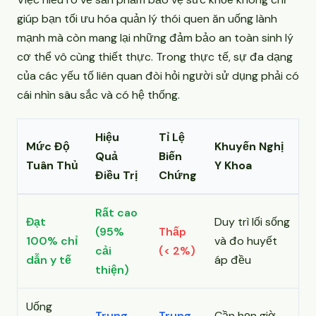
giúp bạn tối ưu hóa quản lý thói quen ăn uống lành
mạnh mà còn mang lại những đảm bảo an toàn sinh lý
cơ thể vô cùng thiết thực. Trong thực tế, sự đa dạng
của các yếu tố liên quan đòi hỏi người sử dụng phải có
cái nhìn sâu sắc và có hệ thống.
Hiệu
Tỉ Lệ
Mức Độ
Khuyến Nghị
Quả
Biến
Tuân Thủ
Y Khoa
Điều Trị
Chứng
Rất cao
Đạt
Duy trì lối sống
(95%
Thấp
100% chỉ
và đo huyết
cải
(< 2%)
dẫn y tế
áp đều
thiện)
Uống
Trung
Trung
Cần hẹn giờ