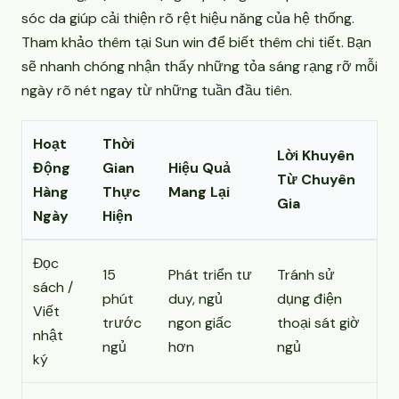
sóc da giúp cải thiện rõ rệt hiệu năng của hệ thống.
Tham khảo thêm tại
Sun win
để biết thêm chi tiết. Bạn
sẽ nhanh chóng nhận thấy những tỏa sáng rạng rỡ mỗi
ngày rõ nét ngay từ những tuần đầu tiên.
Hoạt
Thời
Lời Khuyên
Động
Gian
Hiệu Quả
Từ Chuyên
Hàng
Thực
Mang Lại
Gia
Ngày
Hiện
Đọc
15
Phát triển tư
Tránh sử
sách /
phút
duy, ngủ
dụng điện
Viết
trước
ngon giấc
thoại sát giờ
nhật
ngủ
hơn
ngủ
ký