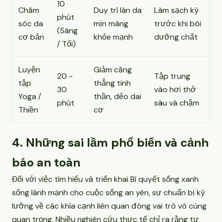
10
Chăm
Duy trì làn da
Làm sạch kỹ
phút
sóc da
mịn màng
trước khi bôi
(Sáng
cơ bản
khỏe mạnh
dưỡng chất
/ Tối)
Luyện
Giảm căng
20 -
Tập trung
tập
thẳng tinh
30
vào hơi thở
Yoga /
thần, dẻo dai
phút
sâu và chậm
Thiền
cơ
4. Những sai lầm phổ biến và cảnh
báo an toàn
Đối với việc tìm hiểu và triển khai Bí quyết sống xanh
sống lành mạnh cho cuộc sống an yên, sự chuẩn bị kỹ
lưỡng về các khía cạnh liên quan đóng vai trò vô cùng
quan trọng. Nhiều nghiên cứu thực tế chỉ ra rằng tư