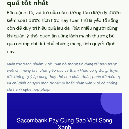
quả tốt nhất
Bên cạnh đó, vai trò của các tương tác dược lý được
kiểm soát được tích hợp hay tuân thủ là yếu tố sống
còn để duy trì hiệu quả lâu dài. Rất nhiều người dùng
khi quản lý thói quen ăn uống lành mạnh thường bỏ
qua những chi tiết nhỏ nhưng mang tính quyết định
này.
Miễn trừ trách nhiệm y tế: Toàn bộ thông tin đăng tải trên trang
web chỉ mang tính chất giáo dục và tham khảo cộng đồng. Tuyệt
đối không tự ý áp dụng thay thế cho chẩn đoán, phác đồ điều trị
và chỉ định chuyên môn từ bác sĩ hoặc nhân viên y tế có chứng
chỉ hành nghề hợp pháp.