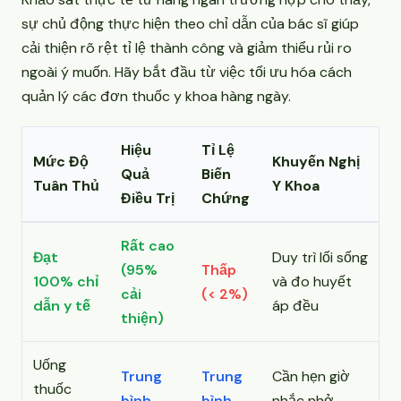
sự chủ động thực hiện theo chỉ dẫn của bác sĩ giúp
cải thiện rõ rệt tỉ lệ thành công và giảm thiểu rủi ro
ngoài ý muốn. Hãy bắt đầu từ việc tối ưu hóa cách
quản lý các đơn thuốc y khoa hàng ngày.
Hiệu
Tỉ Lệ
Mức Độ
Khuyến Nghị
Quả
Biến
Tuân Thủ
Y Khoa
Điều Trị
Chứng
Rất cao
Đạt
Duy trì lối sống
(95%
Thấp
100% chỉ
và đo huyết
cải
(< 2%)
dẫn y tế
áp đều
thiện)
Uống
Trung
Trung
Cần hẹn giờ
thuốc
bình
bình
nhắc nhở