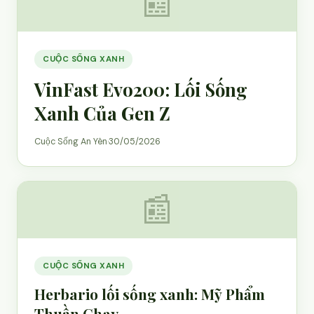
📰
CUỘC SỐNG XANH
VinFast Evo200: Lối Sống
Xanh Của Gen Z
Cuộc Sống An Yên
·
30/05/2026
📰
CUỘC SỐNG XANH
Herbario lối sống xanh: Mỹ Phẩm
Thuần Chay