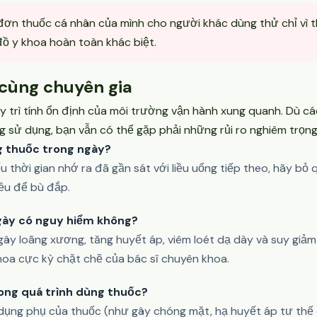
đơn thuốc cá nhân của mình cho người khác dùng thử chỉ vì t
ồ y khoa hoàn toàn khác biệt.
cùng chuyên gia
y trì tính ổn định của môi trường vận hành xung quanh. Dù cá
ng sử dụng, bạn vẫn có thể gặp phải những rủi ro nghiêm trọng
ng thuốc trong ngày?
ếu thời gian nhớ ra đã gần sát với liều uống tiếp theo, hãy bỏ
iều để bù đắp.
ngày có nguy hiểm không?
 gây loãng xương, tăng huyết áp, viêm loét dạ dày và suy giả
 khoa cực kỳ chặt chẽ của bác sĩ chuyên khoa.
rong quá trình dùng thuốc?
c dụng phụ của thuốc (như gây chóng mặt, hạ huyết áp tư thế 