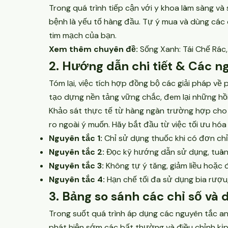
Trong quá trình tiếp cận với y khoa lâm sàng v
bệnh là yếu tố hàng đầu. Tự ý mua và dùng các 
tim mạch của bạn.
Xem thêm chuyên đề:
Sống Xanh: Tái Chế Rác
2. Hướng dẫn chi tiết & Các ng
Tóm lại, việc tích hợp đồng bộ các giải pháp v
tạo dựng nền tảng vững chắc, đem lại những hồ
Khảo sát thực tế từ hàng ngàn trường hợp cho th
ro ngoài ý muốn. Hãy bắt đầu từ việc tối ưu hó
Nguyên tắc 1:
Chỉ sử dụng thuốc khi có đơn chỉ
Nguyên tắc 2:
Đọc kỹ hướng dẫn sử dụng, tuân 
Nguyên tắc 3:
Không tự ý tăng, giảm liều hoặc 
Nguyên tắc 4:
Hạn chế tối đa sử dụng bia rượu
3. Bảng so sánh các chỉ số và d
Trong suốt quá trình áp dụng các nguyên tắc an 
phát hiện sớm các bất thường và điều chỉnh kịp