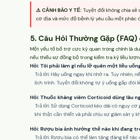
⚠️ CẢNH BÁO Y TẾ:
Tuyệt đối không chia sẻ 
cơ địa và mức độ bệnh lý yêu cầu một phác đ
5. Câu Hỏi Thường Gặp (FAQ) 
Một yếu tố bổ trợ cực kỳ quan trọng chính là du
nếu thiếu sự đồng bộ trong kiểm tra kỹ liều lượ
Hỏi: Tôi phải làm gì nếu lỡ quên một liều uố
Trả lời: Hãy uống ngay khi nhớ ra. Tuy nhiên, n
lịch trình. Tuyệt đối không tự ý uống gấp đôi l
Hỏi: Thuốc kháng viêm Corticoid dùng lâu 
Trả lời: Sử dụng Corticoid kéo dài có nguy cơ
khi thật cần thiết và phải chịu sự giám sát y
Hỏi: Rượu bia ảnh hưởng thế nào khi đang t
Trả lời: Rượu bia có thể làm tăng đáng kể tá