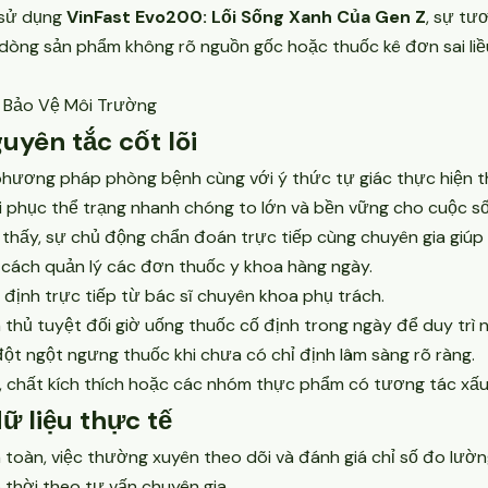
à sử dụng
VinFast Evo200: Lối Sống Xanh Của Gen Z
, sự tư
dòng sản phẩm không rõ nguồn gốc hoặc thuốc kê đơn sai liều 
, Bảo Vệ Môi Trường
uyên tắc cốt lõi
ề phương pháp phòng bệnh cùng với ý thức tự giác thực hiện t
i phục thể trạng nhanh chóng to lớn và bền vững cho cuộc số
ấy, sự chủ động chẩn đoán trực tiếp cùng chuyên gia giúp cải
a cách quản lý các đơn thuốc y khoa hàng ngày.
 định trực tiếp từ bác sĩ chuyên khoa phụ trách.
thủ tuyệt đối giờ uống thuốc cố định trong ngày để duy trì 
đột ngột ngưng thuốc khi chưa có chỉ định lâm sàng rõ ràng.
, chất kích thích hoặc các nhóm thực phẩm có tương tác xấu
ữ liệu thực tế
toàn, việc thường xuyên theo dõi và đánh giá chỉ số đo lường
 thời theo tư vấn chuyên gia.