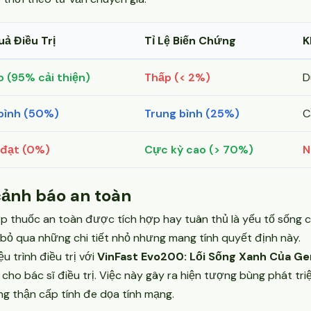
uả Điều Trị
Tỉ Lệ Biến Chứng
K
o (95% cải thiện)
Thấp (< 2%)
D
bình (50%)
Trung bình (25%)
C
đạt (0%)
Cực kỳ cao (> 70%)
N
cảnh báo an toàn
p thuốc an toàn được tích hợp hay tuân thủ là yếu tố sống cò
 bỏ qua những chi tiết nhỏ nhưng mang tính quyết định này.
u trình điều trị với
VinFast Evo200: Lối Sống Xanh Của Ge
ho bác sĩ điều trị. Việc này gây ra hiện tượng bùng phát tri
g thận cấp tính đe dọa tính mạng.