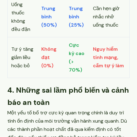
Uống
Trung
Trung
Cần hẹn giờ
thuốc
bình
bình
nhắc nhở
không
(50%)
(25%)
uống thuốc
đều đặn
Cực
Tự ý tăng
Không
Nguy hiểm
kỳ cao
giảm liều
đạt
tính mạng,
(>
hoặc bỏ
(0%)
cấm tự ý làm
70%)
4. Những sai lầm phổ biến và cảnh
báo an toàn
Một yếu tố bổ trợ cực kỳ quan trọng chính là duy trì
tính ổn định của môi trường vận hành xung quanh. Dù
các thành phần hoạt chất đã qua kiểm định có tốt