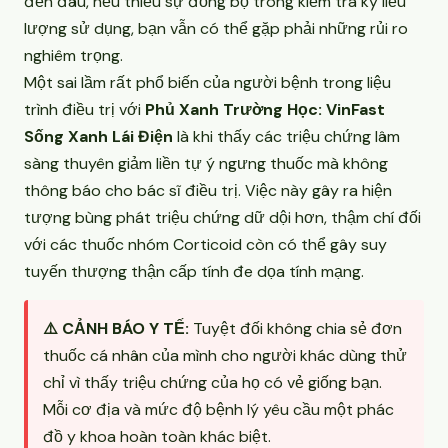
đến đâu, nếu thiếu sự đồng bộ trong kiểm tra kỹ liều
lượng sử dụng, bạn vẫn có thể gặp phải những rủi ro
nghiêm trọng.
Một sai lầm rất phổ biến của người bệnh trong liệu
trình điều trị với
Phủ Xanh Trường Học: VinFast
Sống Xanh Lái Điện
là khi thấy các triệu chứng lâm
sàng thuyên giảm liền tự ý ngưng thuốc mà không
thông báo cho bác sĩ điều trị. Việc này gây ra hiện
tượng bùng phát triệu chứng dữ dội hơn, thậm chí đối
với các thuốc nhóm Corticoid còn có thể gây suy
tuyến thượng thận cấp tính đe dọa tính mạng.
⚠️ CẢNH BÁO Y TẾ:
Tuyệt đối không chia sẻ đơn
thuốc cá nhân của mình cho người khác dùng thử
chỉ vì thấy triệu chứng của họ có vẻ giống bạn.
Mỗi cơ địa và mức độ bệnh lý yêu cầu một phác
đồ y khoa hoàn toàn khác biệt.